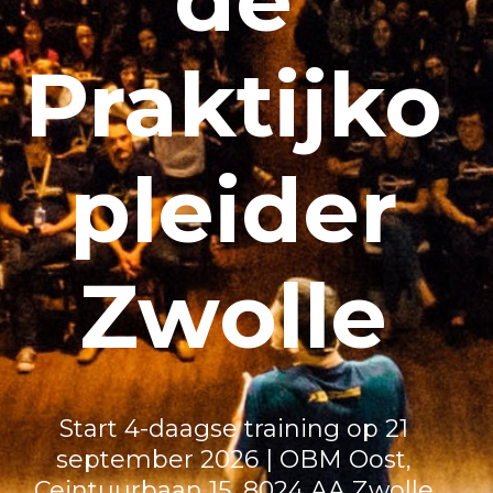
Praktijko
pleider
Zwolle
Start 4-daagse training op 21
september 2026 | OBM Oost,
Ceintuurbaan 15, 8024 AA Zwolle