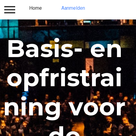
Inloggen
Home
Contact
Aanmelden
Over ons
Aanme
Basis- en
opfristrai
ning voor
de